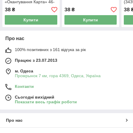
«Окантування Карта» 46-
(343
54 (3420)
38
38
38
₴
₴
Купити
Купити
Про нас
100% позитивних з 161 відгука за рік
Працює з 23.07.2013
м. Одеса
Промрынок 7 км, гора 4369, Одеса, Україна
Контакти
Сьогодні вихідний
Показати весь графік роботи
Про нас