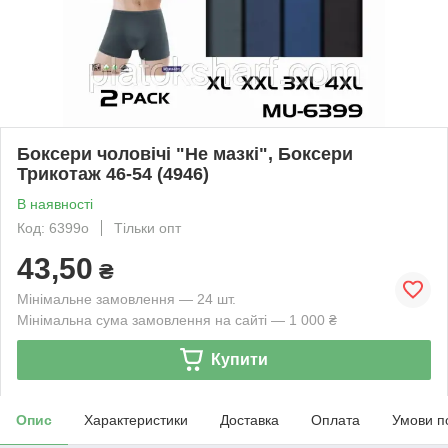
Боксери чоловічі "Не мазкі", Боксери
Трикотаж 46-54 (4946)
В наявності
Код: 6399о
Тільки опт
43,50
₴
Мінімальне замовлення — 24 шт.
Мінімальна сума замовлення на сайті — 1 000 ₴
Купити
Опис
Характеристики
Доставка
Оплата
Умови п