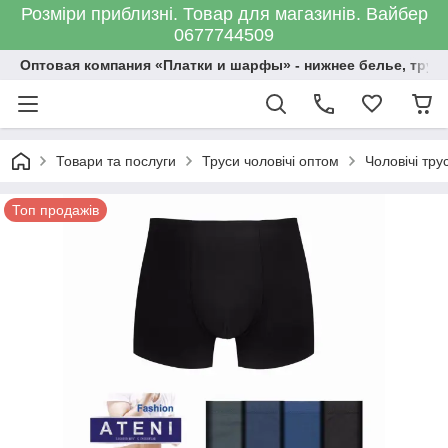
Розміри приблизні. Товар для магазинів. Вайбер
0677744509
Оптовая компания «Платки и шарфы» - нижнее белье, трус
Товари та послуги
Труси чоловічі оптом
Чоловічі тр
Топ продажів