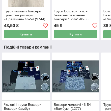
Труси чоловічі боксери
Труси Боксери, якісні
Бокс
Трикотаж розміри
батальні бавовняні
Баво
«Практичні» 46-54 (9744)
Боксери "Solla" 48-56
«Сти
(1656)
43,50
45
38
₴
₴
Купити
Купити
Подібні товари компанії
Чоловічі труси Боксери,
Боксери чоловічі 46-54
Трус
Боксери бамбук
«Бамбук» (1277)
трик