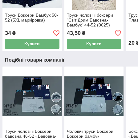
Труси Боксери Бамбук 50-
Труси чоловічі боксери
Трус
52 (5XL маркіровка)
"Світ Дрим Бавовна-
Плав
Бамбук" 44-52 (0025)
34
43,50
₴
₴
20
Купити
Купити
Подібні товари компанії
Труси чоловічі Боксери
Чоловічі труси Боксери,
Бокс
бавовна 46-52 «Бавовна-
Боксери бамбук
«Бам