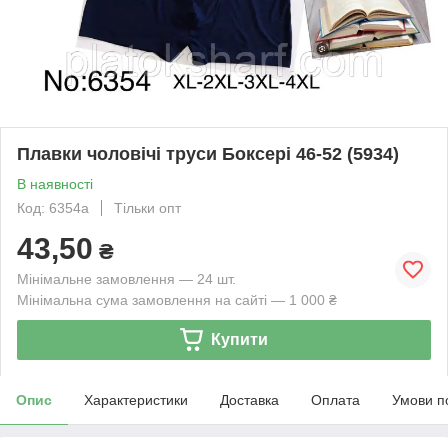
Плавки чоловічі труси Боксері 46-52 (5934)
В наявності
Код: 6354а
Тільки опт
43,50
₴
Мінімальне замовлення — 24 шт.
Мінімальна сума замовлення на сайті — 1 000 ₴
Купити
Опис
Характеристики
Доставка
Оплата
Умови п