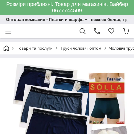
Розміри приблизні. Товар для магазинів. Вайбер
0677744509
Оптовая компания «Платки и шарфы» - нижнее белье, трус
Товари та послуги
Труси чоловічі оптом
Чоловічі тр