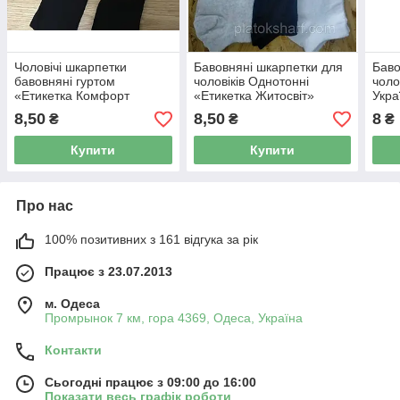
Чоловічі шкарпетки
Бавовняні шкарпетки для
Баво
бавовняні гуртом
чоловіків Однотонні
чоло
«Етикетка Комфорт
«Етикетка Житосвіт»
Укра
Однотонні»
Україна
8,50
8,50
8
₴
₴
₴
Купити
Купити
Про нас
100% позитивних з 161 відгука за рік
Працює з 23.07.2013
м. Одеса
Промрынок 7 км, гора 4369, Одеса, Україна
Контакти
Сьогодні працює з 09:00 до 16:00
Показати весь графік роботи