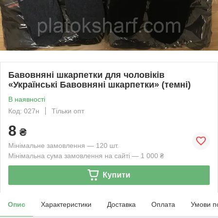
Бавовняні шкарпетки для чоловіків
«Українські Бавовняні шкарпетки» (темні)
В наявності
Код: 027н
Тільки опт
8
₴
Мінімальне замовлення — 120 шт.
Мінімальна сума замовлення на сайті — 1 000 ₴
Купити
Опис
Характеристики
Доставка
Оплата
Умови п