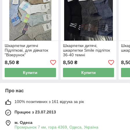
Шкарпетки дитячі
Шкарпетки дитячі,
Шкар
Підліткові, для дівчаток
шкарпетки Smile підліток
шкар
"Візерунок"
36-40 темні
8,50
8,50
8,5
₴
₴
Купити
Купити
Про нас
100% позитивних з 161 відгука за рік
Працює з 23.07.2013
м. Одеса
Промрынок 7 км, гора 4369, Одеса, Україна