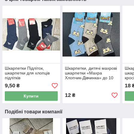
Шкарпетки Підліток,
Шкарпетки, дитячі махрові
Шкар
шкарпетки для хлопців
шкарпетки «Махра
шкар
підлітків
Хлопчик-Дівчинка» до 10
кросі
років (три розміри)
махр
9,50
18
₴
12
₴
Купити
Подібні товари компанії