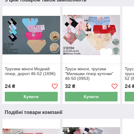
Трусики жіночі Модний
Труси жіночі, трусики
Трус
гіпюр, дорогі 46-52 (1696)
"Милашки гіпюр куточки"
трус
46-50 (0953)
52 (
24
32
24
₴
₴
Купити
Купити
Подібні товари компанії