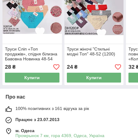
Труси Сліп «Топ
Труси жіночі "Стильні
Трус
продажів», спідня білизна
модні Топ" 48-52 (1200)
повн
Бавовна Новинка 48-54
«Кол
(2613)
28
24
32
₴
₴
Купити
Купити
Про нас
100% позитивних з 161 відгука за рік
Працює з 23.07.2013
м. Одеса
Промрынок 7 км, гора 4369, Одеса, Україна