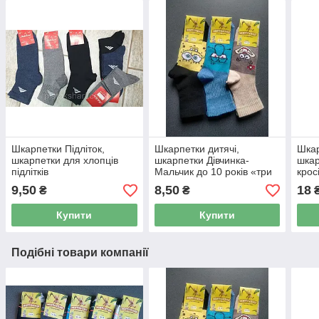
Шкарпетки Підліток,
Шкарпетки дитячі,
Шкар
шкарпетки для хлопців
шкарпетки Дівчинка-
шкар
підлітків
Мальчик до 10 років «три
кросі
розміри»
махр
9,50
8,50
18
₴
₴
Купити
Купити
Подібні товари компанії