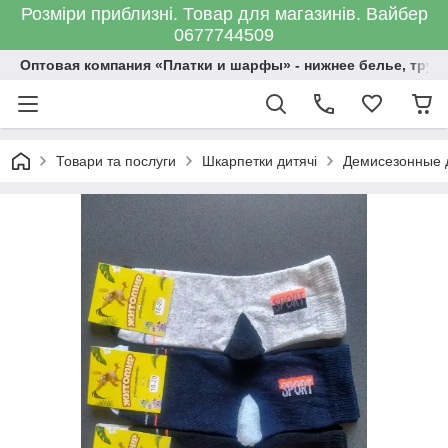
Розміри приблизні. Товар для магазинів. Вайбер
0677744509
Оптовая компания «Платки и шарфы» - нижнее белье, трус
Товари та послуги
Шкарпетки дитячі
Демисезонные д