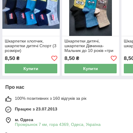
Шкарпетки хлопчик,
Шкарпетки дитячі,
Шкар
шкарпетки дитячі Спорт (3
шкарпетки Дівчинка-
шкар
розміри)
Мальчик до 10 років «три
розміри»
8,50
8,50
8,5
₴
₴
Купити
Купити
Про нас
100% позитивних з 160 відгуків за рік
Працює з 23.07.2013
м. Одеса
Промрынок 7 км, гора 4369, Одеса, Україна