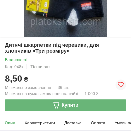
Дитячі шкарпетки під черевики, для
хлопчиків «Три розміру»
В наявності
Код: 048к
Тільки опт
8,50
₴
Мінімальне замовлення — 36 шт.
Мінімальна сума замовлення на сайті — 1 000 ₴
Купити
Опис
Характеристики
Доставка
Оплата
Умови п