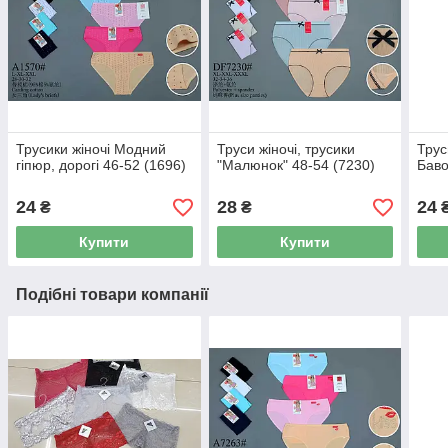
Трусики жіночі Модний
Труси жіночі, трусики
Труси
гіпюр, дорогі 46-52 (1696)
"Малюнок" 48-54 (7230)
Баво
24
28
24
₴
₴
Купити
Купити
Подібні товари компанії