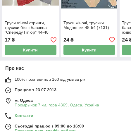
Труси жіночі стринги,
Труси жіночі, трусики
Трус
трусики бікіні Бавовна
Модняшки 48-54 (7131)
баво
"Спереду Гіпюр" 44-48
живо
(700
17
24
24
₴
₴
Купити
Купити
Про нас
100% позитивних з 160 відгуків за рік
Працює з 23.07.2013
м. Одеса
Промрынок 7 км, гора 4369, Одеса, Україна
Контакти
Сьогодні працює з 09:00 до 16:00
Показати весь графік роботи