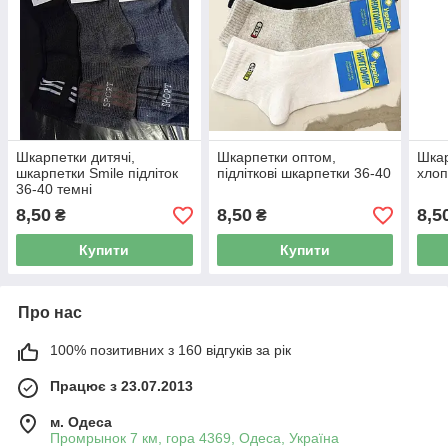
Шкарпетки дитячі,
Шкарпетки оптом,
Шкар
шкарпетки Smile підліток
підліткові шкарпетки 36-40
хлоп
36-40 темні
8,50
8,50
8,5
₴
₴
Купити
Купити
Про нас
100% позитивних з 160 відгуків за рік
Працює з 23.07.2013
м. Одеса
Промрынок 7 км, гора 4369, Одеса, Україна