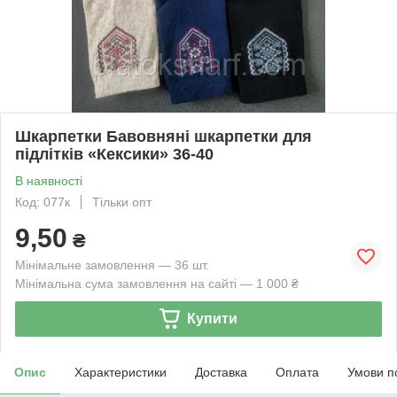
Шкарпетки Бавовняні шкарпетки для
підлітків «Кексики» 36-40
В наявності
Код: 077к
Тільки опт
9,50
₴
Мінімальне замовлення — 36 шт.
Мінімальна сума замовлення на сайті — 1 000 ₴
Купити
Опис
Характеристики
Доставка
Оплата
Умови п