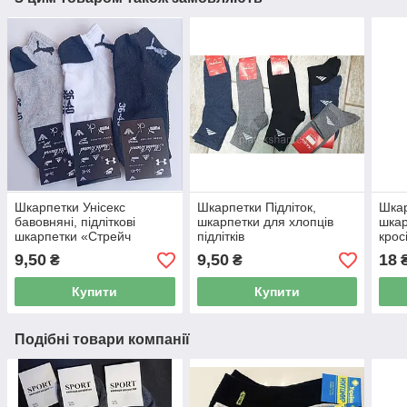
Шкарпетки Унісекс
Шкарпетки Підліток,
Шкар
бавовняні, підліткові
шкарпетки для хлопців
шкар
шкарпетки «Стрейч
підлітків
кросі
Україна»
махр
9,50
9,50
18
₴
₴
Купити
Купити
Подібні товари компанії