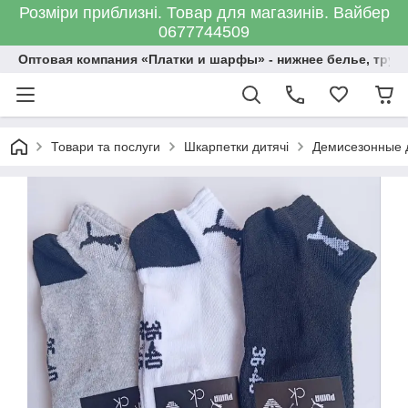
Розміри приблизні. Товар для магазинів. Вайбер
0677744509
Оптовая компания «Платки и шарфы» - нижнее белье, трус
Товари та послуги
Шкарпетки дитячі
Демисезонные д