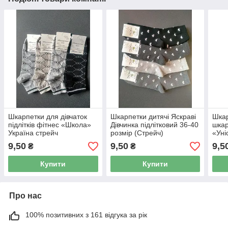
Шкарпетки для дівчаток
Шкарпетки дитячі Яскраві
Шкар
підлітків фітнес «Школа»
Дівчинка підлітковий 36-40
шкар
Україна стрейч
розмір (Стрейч)
«Уні
Укра
9,50
9,50
9,5
₴
₴
Купити
Купити
Про нас
100% позитивних з 161 відгука за рік