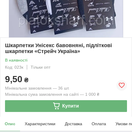
Шкарпетки Унісекс бавовняні, підліткові
шкарпетки «Стрейч Україна»
В наявності
Код: 023к
Тільки опт
9,50
₴
Мінімальне замовлення — 36 шт.
Мінімальна сума замовлення на сайті — 1 000 ₴
Купити
Опис
Характеристики
Доставка
Оплата
Умови п