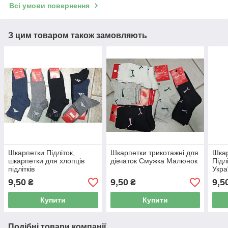
Всі умови повернення
З цим товаром також замовляють
Шкарпетки Підліток,
Шкарпетки трикотажні для
Шкар
шкарпетки для хлопців
дівчаток Смужка Малюнок
Підл
підлітків
Укра
9,50
9,50
9,5
₴
₴
Купити
Купити
Подібні товари компанії